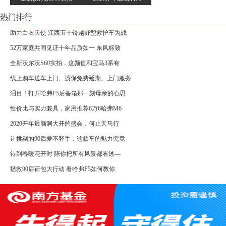
热门排行
助力白衣天使 江西五十铃越野型救护车为战
52万家庭共同见证十年品质如一 东风标致
全新沃尔沃S60实拍，这颜值和宝马3系有
线上购车送车上门、质保免费延期、上门服务
泪目！打开哈弗F5后备箱那一刻母亲的心思
性价比与实力兼具，家用推荐6万6哈弗M6
2020开年最脑洞大开的盛会，何止天马行
让挑剔的90后爱不释手，这款车的魅力究竟
待到春暖花开时 陪你把所有风景都看透—
拯救90后荷包大行动 看哈弗F5如何教你