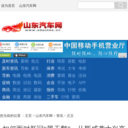
设为首页
山东汽车网
广告
及时资讯
要闻
焦点
行业
明星
搭配
电影
新车资讯
导购
新车
保养
考试
大专
考研
导购
电脑
电视
电器
消费
要闻
展会
活动
促销
数据
识别
数码
企业
手游
电子
APP
商讯
商业
游记
摄影
报价
导购
行情
价格
金融
衣服
商家
画妆
二手车
行情
要闻
您当前的位置 ：
主页
>
山东汽车网
>
资讯
> 正文