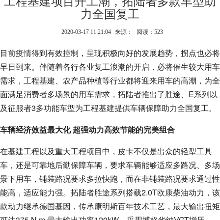
工程基建项目开工潮，拓陆者多款车型助
力全国复工
2020-03-17 11:21:04
来源：
阅读：523
目前疫情得到有效控制，呈现积极向好的发展趋势，拐点也必将
早日到来。伴随着各行各业复工浪潮的开启，必将催生较大用车
需求，工程基建、农产品种植等行业都将迎来用车的高潮，为全
面满足消费者多场景的用车需求，拓陆者推出了胜途、E系列以
及征服者3多功能车型为工程基建提供车辆保障助力全国复工。
车辆经济效益最大化 超强动力高效节能的完美组合
在基建工程以及重大工程项目中，皮卡不仅是出众的轻型工具
车，还是可靠地后勤保障车辆，要求车辆能够适应多路况、多场
景下用车，铺装路况要求多拉快跑，而在非铺装路况要求通过性
能高，适应能力强。拓陆者胜途系列搭载2.0T欧康柴油动力，该
款动力继承德国基因，传承康明斯百年技术工艺，最大输出扭矩
可达375 N·m,最大输出功率120kW，采用博格华纳VGT增压