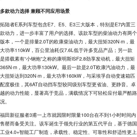
多款动力选择 兼顾不同应用场景
拓陆者E系列车型包含E7、E5、E3三大版本，特别是E7内置三
款动力，进一步丰富了用户的选择。该款车型的柴油动力有两个
版本，一个是排量2.0T的欧康柴油动力，最大扭矩320N·m，最
大功率110kW，百公里油耗仅7.6L低于许多竞品产品；另一款
是搭载素有“小钢炮”之称的康明斯ISF2.8劲享发动机，最大扭矩
365N·m，最大功率130kW。最后一款是2.0T欧康汽油动力，最
大扭矩达到320N·m，最大功率160kW，与采埃孚自动变速箱匹
配度极佳，其6AT自动挡车型较同级别车型更省油、更静音。卓
越的动力性能，显著高于竞品，满载情况下可轻松应付最严酷路
况。
福田新征服者3甫一上市就因限时限量100台在不到1小时时间内
售罄而备受关注。该车诞生于领先行业的第五代平台，基于德国
工业4.0+智能工厂制造，承载性、稳定性、可靠性和舒适性更上