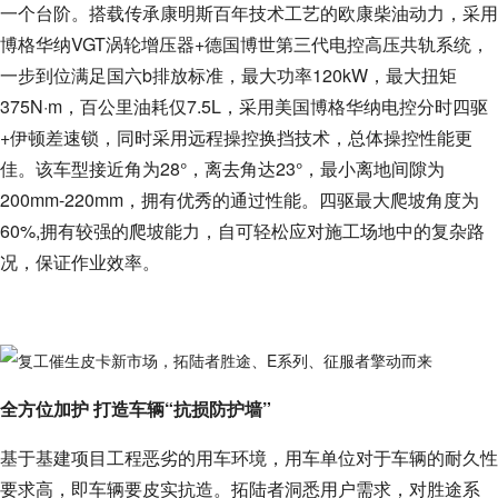
一个台阶。搭载传承康明斯百年技术工艺的欧康柴油动力，采用
博格华纳VGT涡轮增压器+德国博世第三代电控高压共轨系统，
一步到位满足国六b排放标准，最大功率120kW，最大扭矩
375N·m，百公里油耗仅7.5L，采用美国博格华纳电控分时四驱
+伊顿差速锁，同时采用远程操控换挡技术，总体操控性能更
佳。该车型接近角为28°，离去角达23°，最小离地间隙为
200mm-220mm，拥有优秀的通过性能。四驱最大爬坡角度为
60%,拥有较强的爬坡能力，自可轻松应对施工场地中的复杂路
况，保证作业效率。
全方位加护 打造车辆“抗损防护墙”
基于基建项目工程恶劣的用车环境，用车单位对于车辆的耐久性
要求高，即车辆要皮实抗造。拓陆者洞悉用户需求，对胜途系