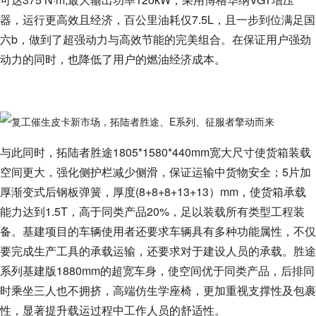
器，运行更高效且经济，百公里油耗仅7.5L，且一步到位满足国
六b，做到了超强动力与高效节能的完美组合。在保证用户强劲
动力的同时，也降低了用户的燃油经济成本。
与此同时，拓陆者胜途1805*1580*440mm宽大尺寸使货箱装载
空间更大，强化侧护栏减少侧滑，保证运输中货物安全；5片加
厚渐变式后钢板弹簧，厚度(8+8+8+13+13）mm，使货箱承载
能力达到1.5T，高于同类产品20%，足以装载所有类型工程装
备。基建项目的车辆使用者还要求车辆具有多种功能属性，不仅
要完成生产工具的承载运输，还要求对于建设人员的承载。胜途
系列基建版1880mm的超宽车身，使空间优于同类产品，后排同
时乘坐三人也不拥挤，高端仿生学座椅，更加重视支撑性及包裹
性，显著提升载运过程中工作人员的舒适性。