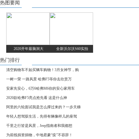
热图要闻
2020开年最脑洞大
全新沃尔沃S60实拍
热门排行
清空购物车不如买辆车购物！3月女神节，购
一树一荣 一路风景 哈弗F5等你去欣赏万
安家先安心，6万6哈弗M6你的安心家用车
2020款哈弗F5亮点抢先看 这是什么神
阿里的六轮面试我是怎么撑过来的？一步天梯
年轻人想驾驭生活，先得有辆像样儿的座驾
千里之行皆是风景，Jeep指南者和我都想
为前线捐资捐物，中地君豪“疫”不容辞！