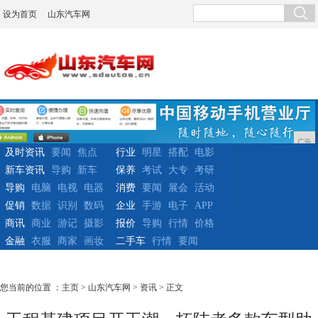
设为首页
山东汽车网
广告
及时资讯
要闻
焦点
行业
明星
搭配
电影
新车资讯
导购
新车
保养
考试
大专
考研
导购
电脑
电视
电器
消费
要闻
展会
活动
促销
数据
识别
数码
企业
手游
电子
APP
商讯
商业
游记
摄影
报价
导购
行情
价格
金融
衣服
商家
画妆
二手车
行情
要闻
您当前的位置 ：
主页
>
山东汽车网
>
资讯
> 正文