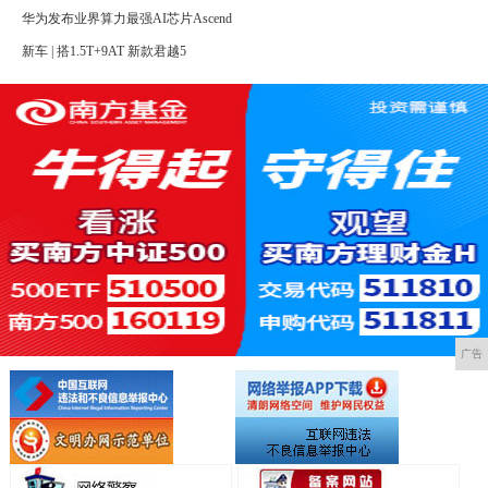
华为发布业界算力最强AI芯片Ascend
新车 | 搭1.5T+9AT 新款君越5
广告