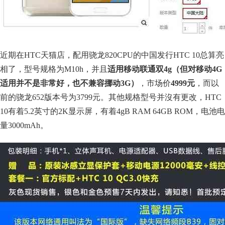
近期在HTC天猫店，配用骁龙820CPU的中国发行HTC 10总算亮
相了，型号规格为M10h，并且
适用移动联通双4g（但对移动4G
适用并不是非常好，也不兼容挪动3G）
，市场价
4999元
，而以
前的骁龙652版本号为3799元。其他规格型号并沒有更改，HTC
10有着5.2英寸的2K显示屏，有着4gB RAM 64GB ROM，电池电
量3000mAh。