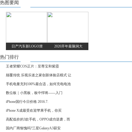
热图要闻
日产汽车新LOGO泄
2020开年最脑洞大
热门排行
王者荣耀COS正片：至尊宝和紫霞
颠覆传统 乐视乐迷之家创新体验店模式 让
手机电量充到100%最合适，如何充电电池
数位板｜小黑板，板中悍将------入门
iPhone国行今日价格 2016.7.
iPhone X成最受欢迎苹果手机，你买
高配低价的3款手机，OPPO成功逆袭，而
国内厂商惭愧吗?三星GalaxyA3获安