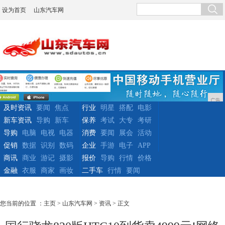
设为首页
山东汽车网
广告
及时资讯
要闻
焦点
行业
明星
搭配
电影
新车资讯
导购
新车
保养
考试
大专
考研
导购
电脑
电视
电器
消费
要闻
展会
活动
促销
数据
识别
数码
企业
手游
电子
APP
商讯
商业
游记
摄影
报价
导购
行情
价格
金融
衣服
商家
画妆
二手车
行情
要闻
您当前的位置 ：
主页
>
山东汽车网
>
资讯
> 正文