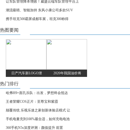
让车队管理降本增效！威盛云端车队管理平台上
潮流吸睛、智能加持 东风小康公司多款SUV
携手坦克500霸屏成都车展，坦克300称得
热图要闻
日产汽车新LOGO泄
2020年我国油价将
热门排行
哈弗H9×面孔乐队：出发，梦想终会抵达
王者荣耀COS正片：至尊宝和紫霞
颠覆传统 乐视乐迷之家创新体验店模式 让
手机电量充到100%最合适，如何充电电池
360手机N5s深度评测：颜值提升 前置