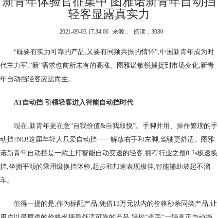
新青年体验官征集中 图雅诺新青年自动挡
轻客显露真实力
2021-09-03 17:34:06
来源：
阅读：3080
“既要有实力可靠的产品,又要有同频共振的情怀”,中国新青年成为时
代主力军,“新”需求也前所未有的高涨。图雅诺敏锐捕捉到市场变化,新青
年自动挡轻客应运而生。
AT自动挡 引领轻客进入智能自动挡时代
现在,新青年更在意“自我价值&自我取悦”。手脚并用、操作繁琐的手
动挡?NO!这届年轻人只爱自动挡——解放右手和左脚,驾驶更舒适。图雅
诺新青年自动挡是一款主打智能自动变速的轻客,拥有行业之最0.2s极速换
挡,坐拥平顺的乘用级换挡体验,起步和加速表现极佳,智能辅助坡起不溜
车。
值得一提的是,作为标配产品,凭借13万元以内的价格秒杀同类产品,让
用户以最厚道的价格坐拥最舒适可靠的产品,轻松“牵手”一辆真正自动挡