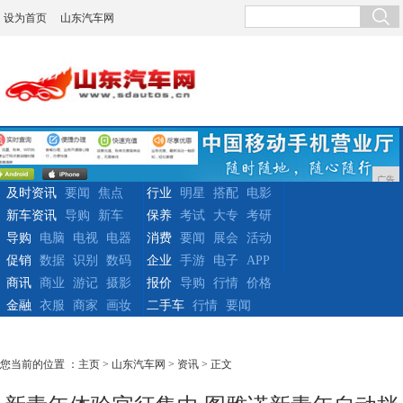
设为首页
山东汽车网
广告
及时资讯
要闻
焦点
行业
明星
搭配
电影
新车资讯
导购
新车
保养
考试
大专
考研
导购
电脑
电视
电器
消费
要闻
展会
活动
促销
数据
识别
数码
企业
手游
电子
APP
商讯
商业
游记
摄影
报价
导购
行情
价格
金融
衣服
商家
画妆
二手车
行情
要闻
您当前的位置 ：
主页
>
山东汽车网
>
资讯
> 正文