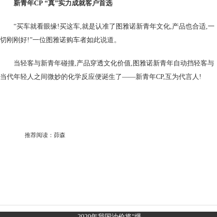
新青年CP “真”实力成就客户首选
“买车就看眼缘!买这车,就是认准了图雅诺新青年文化,产品也合适,一
切刚刚好!”一位图雅诺购车者如此说道。
当轻客与新青年碰撞,产品穿透文化价值,图雅诺新青年自动挡轻客与
当代年轻人之间微妙的化学反应便诞生了——新青年CP,互为代言人!
推荐阅读：
茆森
2020年我国油价将“爆