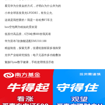
看完华为分奖金的方式，才明白为什么华为的
小米全球首发美光LPDDR5，有失公允、
这就是我想要的！我是一名哈弗F5车主
best空包网为啥如此受欢迎
低首付高品质，6万6哈弗M6舍我其谁
华为宣布7款旗舰适配EMUI10.188
精益制造，探索无界，佳通轮胎斩获多项殊荣
光学产业链研究报告：电子元器件多功能叠加
魅族Flyme数字健康，手机使用情况尽收