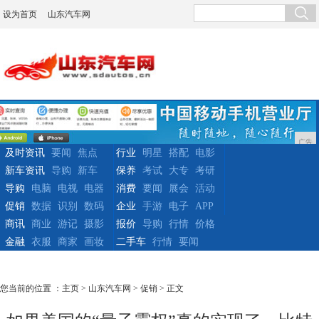
设为首页
山东汽车网
广告
及时资讯
要闻
焦点
行业
明星
搭配
电影
新车资讯
导购
新车
保养
考试
大专
考研
导购
电脑
电视
电器
消费
要闻
展会
活动
促销
数据
识别
数码
企业
手游
电子
APP
商讯
商业
游记
摄影
报价
导购
行情
价格
金融
衣服
商家
画妆
二手车
行情
要闻
您当前的位置 ：
主页
>
山东汽车网
>
促销
> 正文