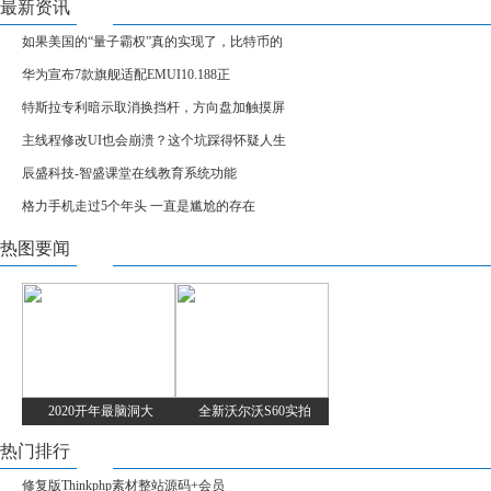
最新资讯
如果美国的“量子霸权”真的实现了，比特币的
华为宣布7款旗舰适配EMUI10.188正
特斯拉专利暗示取消换挡杆，方向盘加触摸屏
主线程修改UI也会崩溃？这个坑踩得怀疑人生
辰盛科技-智盛课堂在线教育系统功能
格力手机走过5个年头 一直是尴尬的存在
热图要闻
2020开年最脑洞大
全新沃尔沃S60实拍
热门排行
修复版Thinkphp素材整站源码+会员