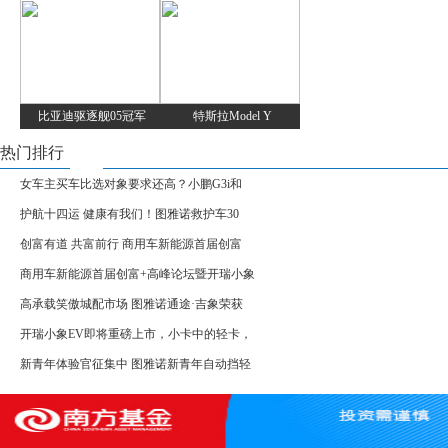
比亚迪驱逐舰05冠军
特斯拉Model Y
热门排行
女车主买车比选对象要求还高？小鹏G3i和
护航十四运 健康有我们！图雅诺救护车30
创富有道 共富前行 商用车新能源首届创富
商用车新能源首届创富+高峰论坛暨开瑞小象
高承载笑傲城配市场 图雅诺通途·吉象荣获
开瑞小象EV即将重磅上市，小卡中的轻卡，
新青年体验官征集中 图雅诺新青年自动挡轻