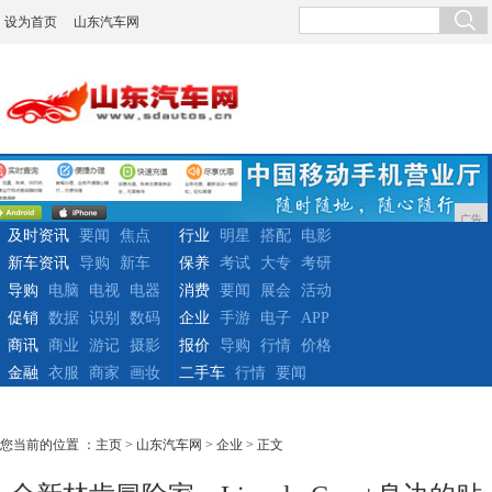
设为首页
山东汽车网
广告
及时资讯
要闻
焦点
行业
明星
搭配
电影
新车资讯
导购
新车
保养
考试
大专
考研
导购
电脑
电视
电器
消费
要闻
展会
活动
促销
数据
识别
数码
企业
手游
电子
APP
商讯
商业
游记
摄影
报价
导购
行情
价格
金融
衣服
商家
画妆
二手车
行情
要闻
您当前的位置 ：
主页
>
山东汽车网
>
企业
> 正文