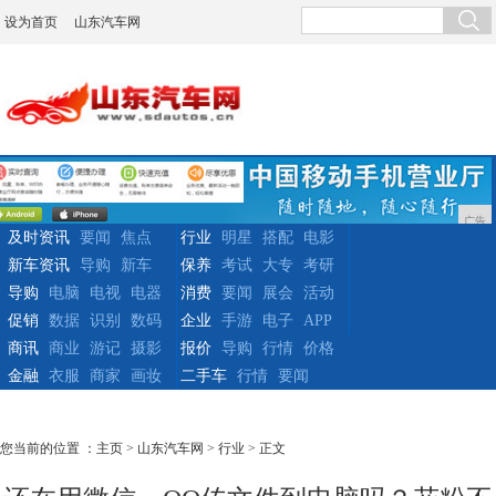
设为首页
山东汽车网
广告
及时资讯
要闻
焦点
行业
明星
搭配
电影
新车资讯
导购
新车
保养
考试
大专
考研
导购
电脑
电视
电器
消费
要闻
展会
活动
促销
数据
识别
数码
企业
手游
电子
APP
商讯
商业
游记
摄影
报价
导购
行情
价格
金融
衣服
商家
画妆
二手车
行情
要闻
您当前的位置 ：
主页
>
山东汽车网
>
行业
> 正文