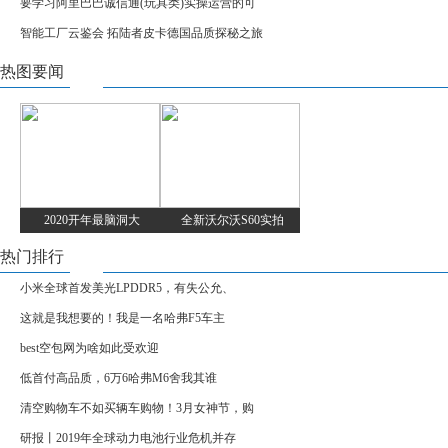
要学习阿里巴巴诚信通(玩具类)实操运营的可
智能工厂云鉴会 拓陆者皮卡德国品质探秘之旅
热图要闻
2020开年最脑洞大
全新沃尔沃S60实拍
热门排行
小米全球首发美光LPDDR5，有失公允、
这就是我想要的！我是一名哈弗F5车主
best空包网为啥如此受欢迎
低首付高品质，6万6哈弗M6舍我其谁
清空购物车不如买辆车购物！3月女神节，购
研报丨2019年全球动力电池行业危机并存