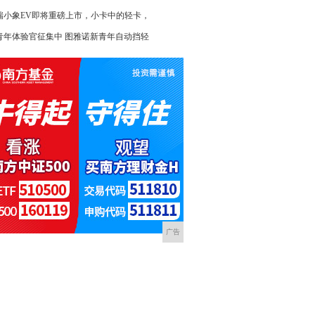
瑞小象EV即将重磅上市，小卡中的轻卡，
青年体验官征集中 图雅诺新青年自动挡轻
广告