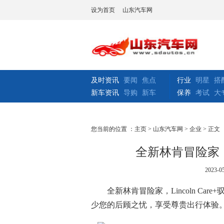
设为首页
山东汽车网
及时资讯
要闻
焦点
行业
明星
搭
新车资讯
导购
新车
保养
考试
大
您当前的位置 ：
主页
>
山东汽车网
>
企业
> 正文
全新林肯冒险家，Li
2023-05
全新林肯冒险家，Lincoln C
少您的后顾之忧，享受尊贵出行体验