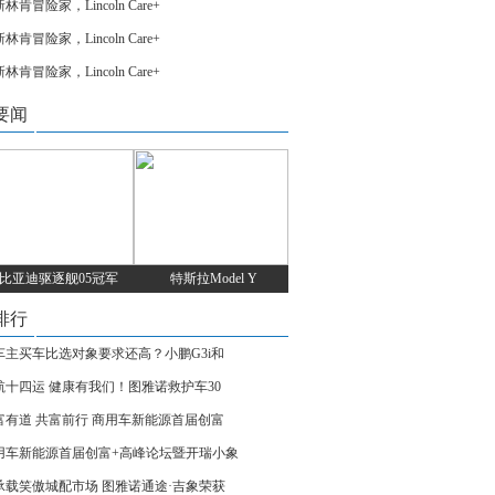
林肯冒险家，Lincoln Care+
林肯冒险家，Lincoln Care+
林肯冒险家，Lincoln Care+
要闻
比亚迪驱逐舰05冠军
特斯拉Model Y
排行
车主买车比选对象要求还高？小鹏G3i和
航十四运 健康有我们！图雅诺救护车30
富有道 共富前行 商用车新能源首届创富
用车新能源首届创富+高峰论坛暨开瑞小象
承载笑傲城配市场 图雅诺通途·吉象荣获