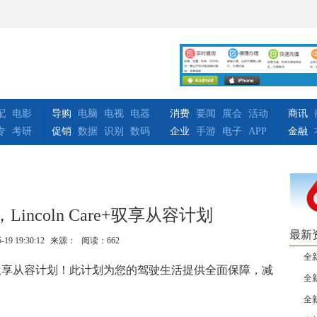
配
电影
导购
电脑
电视
电器
消费
要闻
展会
活动
商讯
专
考研
促销
数据
识别
数码
企业
手游
电子
APP
金融
ncoln Care+驭享从容计划
最新
-19 19:30:12
来源：
阅读：662
全新
are+驭享从容计划！此计划为您的驾驶生活提供全面保障，减
全新
。
全新