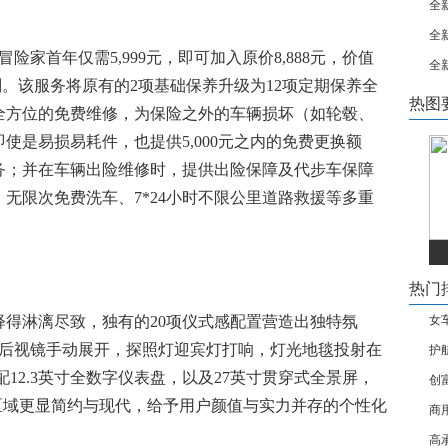
全新
全新
险家首年仅需5,999元，即可加入原价8,888元，价值
全新
 驭享从容计划。该服务将原有的2项基础保养升级为12项定期保养全
热图
全方位的免费维修，为保险之外的车辆损坏（如轮毂、
使是易损易耗件，也提供5,000元之内的免费更换额
务；并在车辆出险维修时，提供出险保障及代步车保障
无限次免费洗车、7*24小时不限公里道路救援等多重
热门
得淋漓尽致，独有的20项仪式感配置营造出独特氛
女
，后视镜手动展开，探照灯迎宾灯打响，灯光地毯投射在
护
12.3英寸全数字仪表盘，以及27英寸贯穿式全景屏，
创
，让中控区域更显简约与现代，给予用户颜值与实力并存的个性化
商
。
高