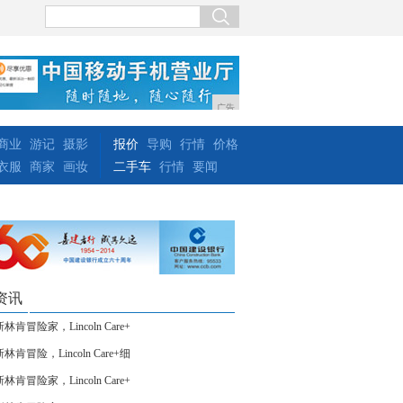
广告
商业
游记
摄影
报价
导购
行情
价格
衣服
商家
画妆
二手车
行情
要闻
资讯
林肯冒险家，Lincoln Care+
林肯冒险，Lincoln Care+细
林肯冒险家，Lincoln Care+