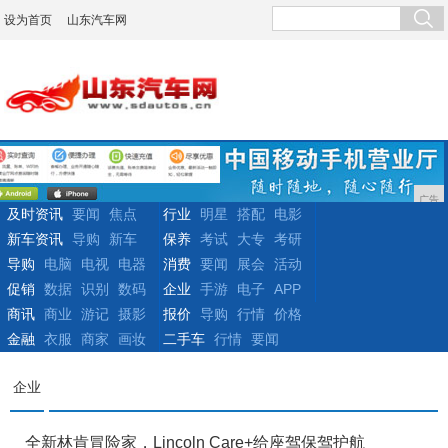
设为首页
山东汽车网
广告
及时资讯
要闻
焦点
行业
明星
搭配
电影
新车资讯
导购
新车
保养
考试
大专
考研
导购
电脑
电视
电器
消费
要闻
展会
活动
促销
数据
识别
数码
企业
手游
电子
APP
商讯
商业
游记
摄影
报价
导购
行情
价格
金融
衣服
商家
画妆
二手车
行情
要闻
企业
全新林肯冒险家，Lincoln Care+给座驾保驾护航